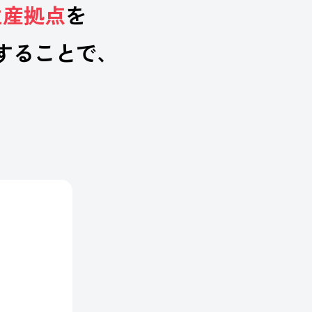
生産拠点
を
することで、